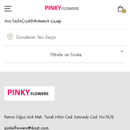
Ana Sayfa
Çiçek
Bitki
Atatürk Çiçeği
ÇİÇEK
Filtrele ve Sırala
GÖNDERİM AMACI
ÖZEL GÜNLER
KİŞİYE ÖZEL
SIPARIŞ TAKIP
ÜYE GIRIŞ
Remzi Oğuz Arık Mah. Tunalı Hilmi Cad. Kennedy Cad. No:18/B
pinkyflowers@ikost.com