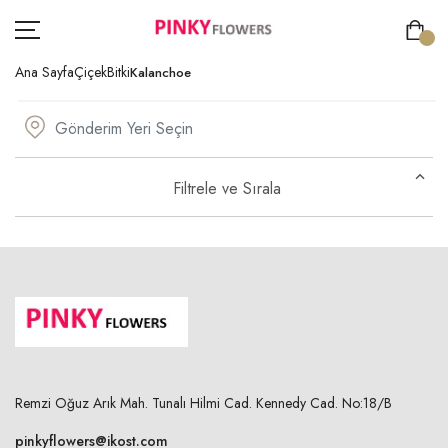
Ana Sayfa
Çiçek
Bitki
Kalanchoe
ÇİÇEK
Filtrele ve Sırala
GÖNDERİM AMACI
ÖZEL GÜNLER
KİŞİYE ÖZEL
SIPARIŞ TAKIP
ÜYE GIRIŞ
Remzi Oğuz Arık Mah. Tunalı Hilmi Cad. Kennedy Cad. No:18/B
pinkyflowers@ikost.com