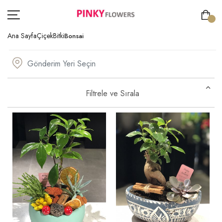
Ana Sayfa
Çiçek
Bitki
Bonsai
ÇİÇEK
Filtrele ve Sırala
GÖNDERİM AMACI
ÖZEL GÜNLER
KİŞİYE ÖZEL
SIPARIŞ TAKIP
ÜYE GIRIŞ