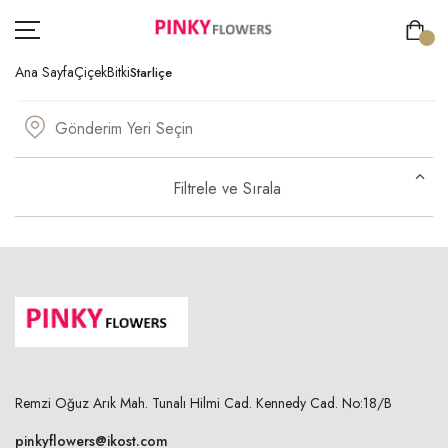
Ana Sayfa
Çiçek
Bitki
Starliçe
ÇİÇEK
Filtrele ve Sırala
GÖNDERİM AMACI
ÖZEL GÜNLER
KİŞİYE ÖZEL
SIPARIŞ TAKIP
ÜYE GIRIŞ
Remzi Oğuz Arık Mah. Tunalı Hilmi Cad. Kennedy Cad. No:18/B
pinkyflowers@ikost.com