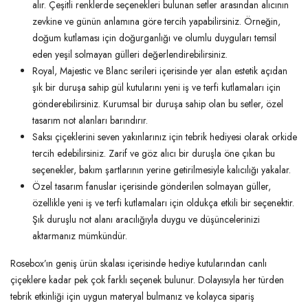
alır. Çeşitli renklerde seçenekleri bulunan setler arasından alıcının
zevkine ve günün anlamına göre tercih yapabilirsiniz. Örneğin,
doğum kutlaması için doğurganlığı ve olumlu duyguları temsil
eden yeşil solmayan gülleri değerlendirebilirsiniz.
Royal, Majestic ve Blanc serileri içerisinde yer alan estetik açıdan
şık bir duruşa sahip gül kutularını yeni iş ve terfi kutlamaları için
gönderebilirsiniz. Kurumsal bir duruşa sahip olan bu setler, özel
tasarım not alanları barındırır.
Saksı çiçeklerini seven yakınlarınız için tebrik hediyesi olarak orkide
tercih edebilirsiniz. Zarif ve göz alıcı bir duruşla öne çıkan bu
seçenekler, bakım şartlarının yerine getirilmesiyle kalıcılığı yakalar.
Özel tasarım fanuslar içerisinde gönderilen solmayan güller,
özellikle yeni iş ve terfi kutlamaları için oldukça etkili bir seçenektir.
Şık duruşlu not alanı aracılığıyla duygu ve düşüncelerinizi
aktarmanız mümkündür.
Rosebox’ın geniş ürün skalası içerisinde hediye kutularından canlı
çiçeklere kadar pek çok farklı seçenek bulunur. Dolayısıyla her türden
tebrik etkinliği için uygun materyal bulmanız ve kolayca sipariş