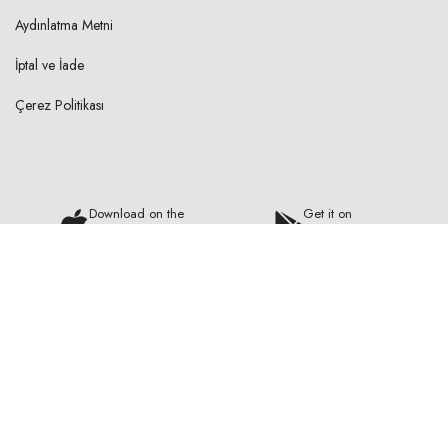
Aydınlatma Metni
İptal ve İade
Çerez Politikası
Download on the
Get it on
Apple Store
Google Play
Güvenli Ödeme
©2024 IKOST