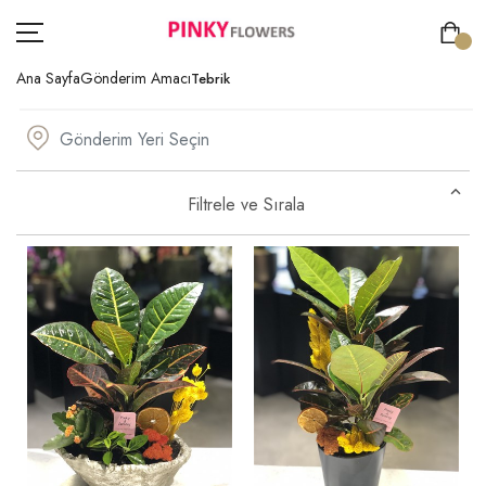
Ana Sayfa
Gönderim Amacı
Tebrik
ÇİÇEK
Filtrele ve Sırala
GÖNDERİM AMACI
ÖZEL GÜNLER
KİŞİYE ÖZEL
SIPARIŞ TAKIP
ÜYE GIRIŞ