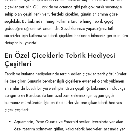
çiçekler yer alır. Gül, orkide ve ortanca gibi pek çok farklı seçeneğe
sahip olan çeşitli renk ve türlerdeki çiçekler, günün anlamına göre
seçilebilir. Bu bakımdan hangi kutlama türüne hangi tebrik çiçeğinin
gideceğini öğrenmek önemlidir. Sevdiklerinize yapacağınız tatlı
sürprizler için kutlama ve tebrik çiçekleri hakkında bilmeniz gereken tüm
detaylar bu yazıda!
En Özel Çiçeklerle Tebrik Hediyesi
Çeşitleri
Tebrik ve kutlama hediyelerinde tercih edilen çiçekler zarif görünümleri
ile öne çıkar. Bununla beraber ilgili çiçeklere evrensel olarak yüklenen
anlamlar da büyük bir yere sahiptir. Ürün çeşitliliği bakımından oldukça
zengin olan Rosebox ile tüm özel zamanlarınız için uygun çiçek
bulmanız mümkündür. İşte en özel türleriyle öne çıkan tebrik hediyesi
çiçek çeşitleri:
Aquamarin, Rose Quartz ve Emerald serileri içerisinde yer alan
özel tasarım solmayan güller, kalıcı tebrik hediyeleri arasında yer