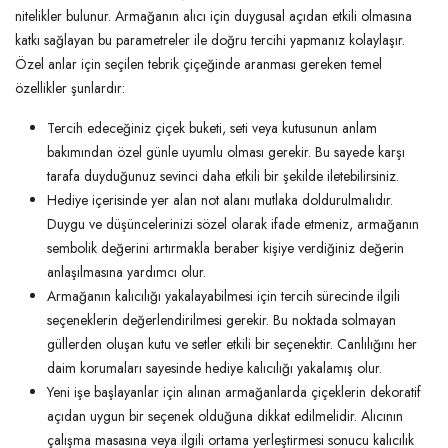
nitelikler bulunur. Armağanın alıcı için duygusal açıdan etkili olmasına
katkı sağlayan bu parametreler ile doğru tercihi yapmanız kolaylaşır.
Özel anlar için seçilen tebrik çiçeğinde aranması gereken temel
özellikler şunlardır:
Tercih edeceğiniz çiçek buketi, seti veya kutusunun anlam
bakımından özel günle uyumlu olması gerekir. Bu sayede karşı
tarafa duyduğunuz sevinci daha etkili bir şekilde iletebilirsiniz.
Hediye içerisinde yer alan not alanı mutlaka doldurulmalıdır.
Duygu ve düşüncelerinizi sözel olarak ifade etmeniz, armağanın
sembolik değerini artırmakla beraber kişiye verdiğiniz değerin
anlaşılmasına yardımcı olur.
Armağanın kalıcılığı yakalayabilmesi için tercih sürecinde ilgili
seçeneklerin değerlendirilmesi gerekir. Bu noktada solmayan
güllerden oluşan kutu ve setler etkili bir seçenektir. Canlılığını her
daim korumaları sayesinde hediye kalıcılığı yakalamış olur.
Yeni işe başlayanlar için alınan armağanlarda çiçeklerin dekoratif
açıdan uygun bir seçenek olduğuna dikkat edilmelidir. Alıcının
çalışma masasına veya ilgili ortama yerleştirmesi sonucu kalıcılık