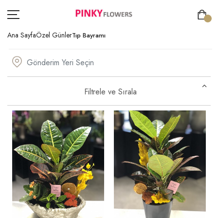
Ana Sayfa
Özel Günler
Tıp Bayramı
ÇİÇEK
Filtrele ve Sırala
GÖNDERİM AMACI
ÖZEL GÜNLER
KİŞİYE ÖZEL
SIPARIŞ TAKIP
ÜYE GIRIŞ