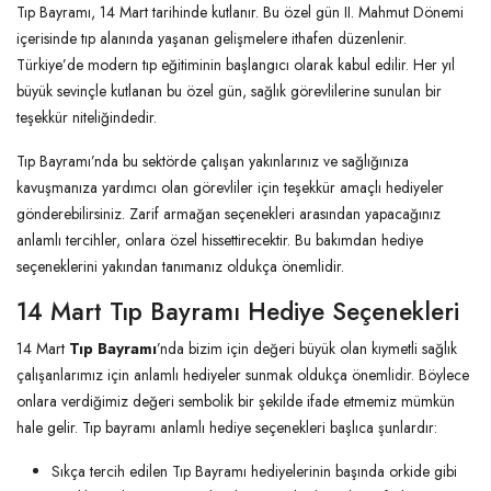
Tıp Bayramı, 14 Mart tarihinde kutlanır. Bu özel gün II. Mahmut Dönemi
içerisinde tıp alanında yaşanan gelişmelere ithafen düzenlenir.
Türkiye’de modern tıp eğitiminin başlangıcı olarak kabul edilir. Her yıl
büyük sevinçle kutlanan bu özel gün, sağlık görevlilerine sunulan bir
teşekkür niteliğindedir.
Tıp Bayramı’nda bu sektörde çalışan yakınlarınız ve sağlığınıza
kavuşmanıza yardımcı olan görevliler için teşekkür amaçlı hediyeler
gönderebilirsiniz. Zarif armağan seçenekleri arasından yapacağınız
anlamlı tercihler, onlara özel hissettirecektir. Bu bakımdan hediye
seçeneklerini yakından tanımanız oldukça önemlidir.
14 Mart Tıp Bayramı Hediye Seçenekleri
14 Mart
Tıp Bayramı
’nda bizim için değeri büyük olan kıymetli sağlık
çalışanlarımız için anlamlı hediyeler sunmak oldukça önemlidir. Böylece
onlara verdiğimiz değeri sembolik bir şekilde ifade etmemiz mümkün
hale gelir. Tıp bayramı anlamlı hediye seçenekleri başlıca şunlardır:
Sıkça tercih edilen Tıp Bayramı hediyelerinin başında orkide gibi