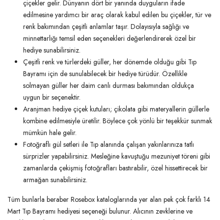
çiçekler gelir. Dünyanın dört bir yanında duyguların ifade
edilmesine yardımcı bir araç olarak kabul edilen bu çiçekler, tür ve
renk bakımından çeşitli anlamlar taşır. Dolayısıyla sağlığı ve
minnettarlığı temsil eden seçenekleri değerlendirerek özel bir
hediye sunabilirsiniz.
Çeşitli renk ve türlerdeki güller, her dönemde olduğu gibi Tıp
Bayramı için de sunulabilecek bir hediye türüdür. Özellikle
solmayan güller her daim canlı durması bakımından oldukça
uygun bir seçenektir.
Aranjman hediye çiçek kutuları; çikolata gibi materyallerin güllerle
kombine edilmesiyle üretilir. Böylece çok yönlü bir teşekkür sunmak
mümkün hale gelir.
Fotoğraflı gül setleri ile Tıp alanında çalışan yakınlarınıza tatlı
sürprizler yapabilirsiniz. Mesleğine kavuştuğu mezuniyet töreni gibi
zamanlarda çekişmiş fotoğrafları bastırabilir, özel hissettirecek bir
armağan sunabilirsiniz.
Tüm bunlarla beraber Rosebox kataloglarında yer alan pek çok farklı 14
Mart Tıp Bayramı hediyesi seçeneği bulunur. Alıcının zevklerine ve